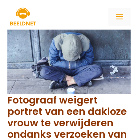
Ga
naar
ME
de
inhoud
Fotograaf weigert
portret van een dakloze
vrouw te verwijderen
ondanks verzoeken van