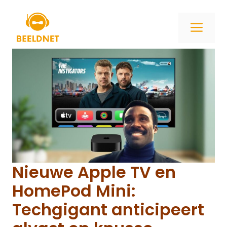
Ga
naar
ME
de
inhoud
Nieuwe Apple TV en
HomePod Mini:
Techgigant anticipeert