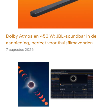
Dolby Atmos en 450 W: JBL-soundbar in de
aanbieding, perfect voor thuisfilmavonden
7 augustus 2026