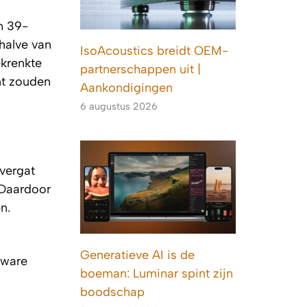
n 39-
halve van
IsoAcoustics breidt OEM-
ekrenkte
partnerschappen uit |
nt zouden
Aankondigingen
6 augustus 2026
vergat
 Daardoor
n.
Generatieve AI is de
tware
boeman: Luminar spint zijn
boodschap