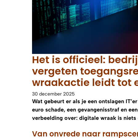
Het is officieel: bedr
vergeten toegangsr
wraakactie leidt tot
30 december 2025
Wat gebeurt er als je een ontslagen IT’e
euro schade, een gevangenisstraf en een 
verbeelding over: digitale wraak is niet
Van onvrede naar rampscena