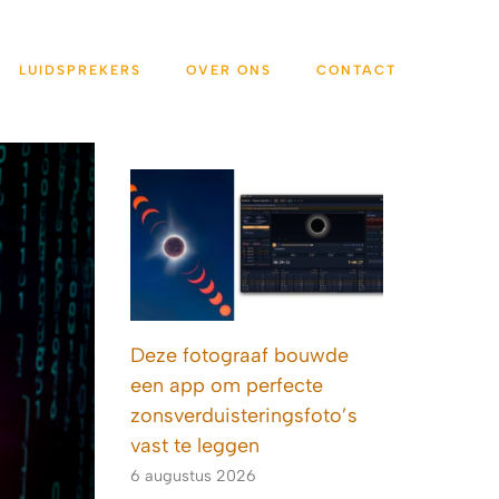
LUIDSPREKERS
OVER ONS
CONTACT
Deze fotograaf bouwde
een app om perfecte
zonsverduisteringsfoto’s
vast te leggen
6 augustus 2026