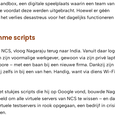
sandbox
, een digitale speelplaats waarin een team van
e voordat deze werden uitgebracht. Hoewel er géén
et verlies desastreus voor het dagelijks functioneren
imme scripts
j NCS, vloog Nagaraju terug naar India. Vanuit daar log
n zijn voormalige werkgever, gewoon via zijn privé lapt
pore – met een baan bij een nieuwe firma. Dankzij zijn
 zelfs in bij een van hen. Handig, want via diens Wi-Fi
et stukjes scripts die hij op Google vond, bouwde Nag
ld om alle virtuele servers van NCS te wissen – en dat
rtuele testservers in rook opgegaan, een bedrijf in cris
en.