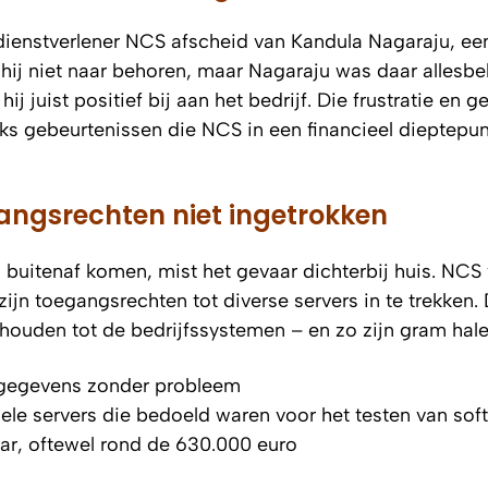
ienstverlener NCS afscheid van Kandula Nagaraju, ee
 hij niet naar behoren, maar Nagaraju was daar allesbe
ij juist positief bij aan het bedrijf. Die frustratie en g
eks gebeurtenissen die NCS in een financieel dieptepu
gangsrechten niet ingetrokken
buitenaf komen, mist het gevaar dichterbij huis. NCS 
ijn toegangsrechten tot diverse servers in te trekken.
ouden tot de bedrijfssystemen – en zo zijn gram hale
ingegevens zonder probleem
tuele servers die bedoeld waren voor het testen van sof
ar, oftewel rond de 630.000 euro