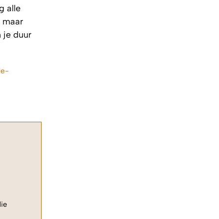
g alle
, maar
 je duur
de-
die