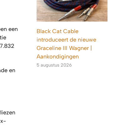
een een
Black Cat Cable
tie
introduceert de nieuwe
17.832
Graceline III Wagner |
Aankondigingen
5 augustus 2026
ade en
liezen
ex-