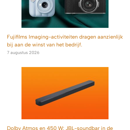
Fujifilms Imaging-activiteiten dragen aanzienlijk
bij aan de winst van het bedrijf.
7 augustus 2026
Dolby Atmos en 450 W: JBL-soundbar in de