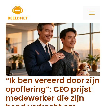
Ga
naar
ME
de
inhoud
“Ik ben vereerd door zijn
opoffering”: CEO prijst
medewerker die zijn