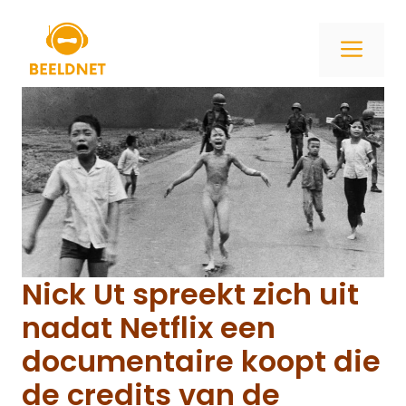
Ga
naar
ME
de
inhoud
Nick Ut spreekt zich uit
nadat Netflix een
documentaire koopt die
de credits van de