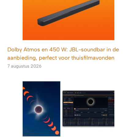
Dolby Atmos en 450 W: JBL-soundbar in de
aanbieding, perfect voor thuisfilmavonden
7 augustus 2026