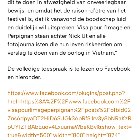
dit te doen in afwezigheid van onweerlegbaar
bewijs, en omdat het de raison-d’être van het
festival is, dat ik vanavond de boodschap luid
en duidelijk wil uitspreken: Visa pour l’Image en
Perpignan staan achter Nick Ut en alle
fotojournalisten die hun leven riskeerden om
verslag te doen van de oorlog in Vietnam.”
De volledige toespraak is te lezen op Facebook
en hieronder.
https://www.facebook.com/plugins/post.php?
href=https%3A%2F%2Fwww.facebook.com%2F
visapourlimageperpignan%2Fposts%2Fpfbid02
Zns6dpyaDT2HiD6SUGk36pRfSJrv3y8bNRaKzR
pUY1ZTBAbEuov4LxuumaWbeKBvl&show_text=
true&width=500" width="800" height="874"