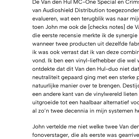
De Van den Hul MC-One Special en Crim
van Audioshield Distribution toegezonde
evalueren, wat een terugblik was naar mij
toen John me ook de [
checks notes
] de 
die eerste recensie merkte ik de synergie
wanneer twee producten uit dezelfde fab
ik was ook verrast dat ik van deze combin
vond. Ik ben een vinyl-liefhebber die wel 
ontdekte dat
dit
Van den Hul-duo niet
da
neutraliteit gepaard ging met een sterke 
natuurlijke manier over te brengen. Dest
een andere kant van de vinylwereld lieten
uitgroeide tot een haalbaar alternatief v
al zo’n twee decennia in mijn systemen h
John vertelde me niet welke twee Van den 
fonoverstager, die als eerste was gearri