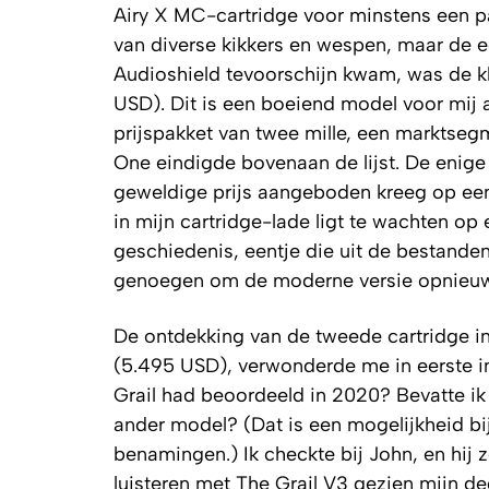
Airy X MC-cartridge voor minstens een pa
van diverse kikkers en wespen, maar de ee
Audioshield tevoorschijn kwam, was de k
USD). Dit is een boeiend model voor mij 
prijspakket van twee mille, een marktseg
One eindigde bovenaan de lijst. De enige
geweldige prijs aangeboden kreeg op een
in mijn cartridge-lade ligt te wachten op
geschiedenis, eentje die uit de bestand
genoegen om de moderne versie opnieuw 
De ontdekking van de tweede cartridge i
(5.495 USD), verwonderde me in eerste in
Grail had beoordeeld in 2020? Bevatte ik 
ander model? (Dat is een mogelijkheid bij
benamingen.) Ik checkte bij John, en hij 
luisteren met The Grail V3 gezien mijn d