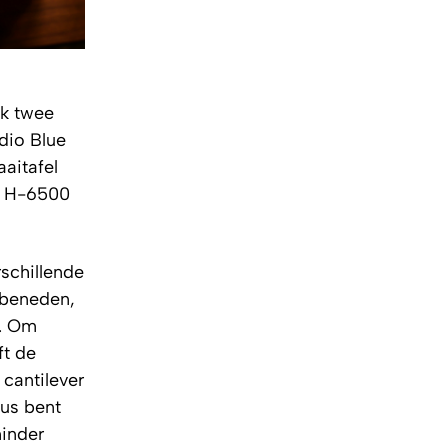
ik twee
dio Blue
aaitafel
io H-6500
rschillende
 beneden,
e. Om
ft de
 cantilever
eus bent
minder