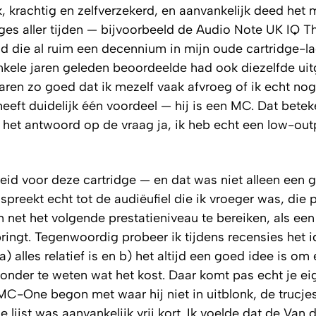
, krachtig en zelfverzekerd, en aanvankelijk deed het
ges aller tijden — bijvoorbeeld de Audio Note UK IQ Th
 die al ruim een decennium in mijn oude cartridge-l
nkele jaren geleden beoordeelde had ook diezelfde ui
aren zo goed dat ik mezelf vaak afvroeg of ik echt no
ft duidelijk één voordeel — hij is een MC. Dat betek
 is het antwoord op de vraag ja, ik heb echt een low-o
eid voor deze cartridge — en dat was niet alleen een 
preekt echt tot de audiëufiel die ik vroeger was, die
m net het volgende prestatieniveau te bereiken, als ee
ringt. Tegenwoordig probeer ik tijdens recensies het 
 alles relatief is en b) het altijd een goed idee is om
zonder te weten wat het kost. Daar komt pas echt je ei
e MC-One begon met waar hij
niet
in uitblonk, de trucje
ijst was aanvankelijk vrij kort. Ik voelde dat de Van 