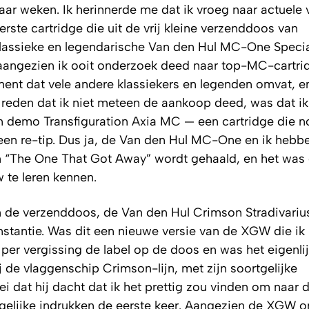
ar weken. Ik herinnerde me dat ik vroeg naar actuele 
rste cartridge die uit de vrij kleine verzenddoos van
lassieke en legendarische Van den Hul MC-One Specia
aangezien ik ooit onderzoek deed naar top-MC-cartrid
ment dat vele andere klassiekers en legenden omvat, 
 reden dat ik niet meteen de aankoop deed, was dat ik
 demo Transfiguration Axia MC — een cartridge die n
 een re-tip. Dus ja, de Van den Hul MC-One en ik hebb
en “The One That Got Away” wordt gehaald, en het was
te leren kennen.
n de verzenddoos, de Van den Hul Crimson Stradivar
stantie. Was dit een nieuwe versie van de XGW die ik
per vergissing de label op de doos en was het eigenlij
 de vlaggenschip Crimson-lijn, met zijn soortgelijke
zei dat hij dacht dat ik het prettig zou vinden om naar
egelijke indrukken de eerste keer. Aangezien de XGW 