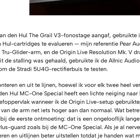
Van den Hul The Grail V3-fonostage aangaf, gebruikte 
Hul-cartridges te evalueren — mijn referentie Pear Au
 Tru-Glider-arm, en de Origin Live Resolution Mk. V dr
t de stalling was gehaald, gebruikte ik de Allnic Aud
om de Stradi 5U4G-rectifierbuis te testen.
eren en uit te lijnen, hoewel ik voor elk twee heel ve
den Hul MC-One Special heeft een lichte neiging naar
oefoppervlak wanneer ik de Origin Live-setup gebruikt
van de arm net iets hoger aan dan normaal. Wat betre
ij de eerste ontmoeting: dat is een ongelooflijk lange
stylus-guard zoals bij de MC-One Special. Als je al nerv
eren en uitlijnen beter uitstellen totdat je handen wat 