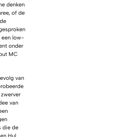
 me denken
ree, of de
ade
tgesproken
g een low-
ent onder
utput MC
gevolg van
 probeerde
n zwerver
idee van
 een
gen
s die de
den Hul