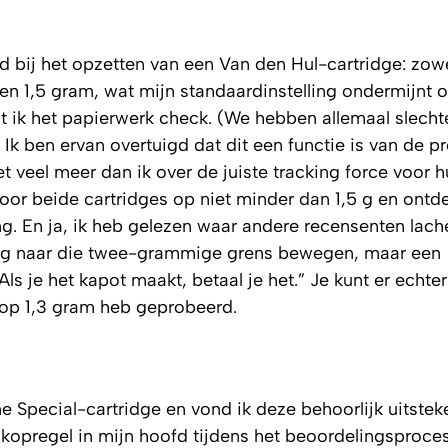
id bij het opzetten van een Van den Hul-cartridge: zo
n 1,5 gram, wat mijn standaardinstelling ondermijnt o
 ik het papierwerk check. (We hebben allemaal slecht
 ben ervan overtuigd dat dit een functie is van de pr
 veel meer dan ik over de juiste tracking force voor h
voor beide cartridges op
niet minder dan
1,5 g en ontd
ling. En ja, ik heb gelezen waar andere recensenten lac
tig naar die twee-grammige grens bewegen, maar een
“Als je het kapot maakt, betaal je het.” Je kunt er echte
 op 1,3 gram heb geprobeerd.
e Special-cartridge en vond ik deze behoorlijk uitste
de kopregel in mijn hoofd tijdens het beoordelingsproc