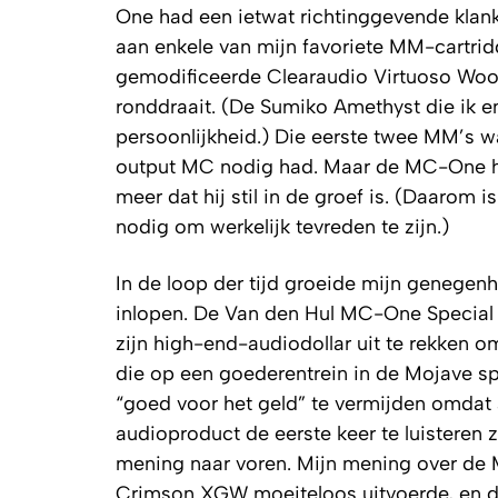
One had een ietwat richtinggevende klank
aan enkele van mijn favoriete MM-cartrid
gemodificeerde Clearaudio Virtuoso Wood
ronddraait. (De Sumiko Amethyst die ik e
persoonlijkheid.) Die eerste twee MM’s w
output MC nodig had. Maar de MC-One hee
meer dat hij stil in de groef is. (Daarom
nodig om werkelijk tevreden te zijn.)
In de loop der tijd groeide mijn genegenh
inlopen. De Van den Hul MC-One Special s
zijn high-end-audiodollar uit te rekken o
die op een goederentrein in de Mojave sp
“goed voor het geld” te vermijden omdat a)
audioproduct de eerste keer te luisteren 
mening naar voren. Mijn mening over d
Crimson XGW moeiteloos uitvoerde, en de l