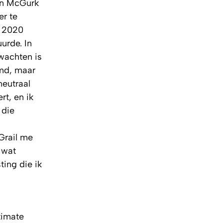
hn McGurk
er te
t 2020
urde. In
rwachten is
emd, maar
neutraal
rt, en ik
 die
Grail me
 wat
ing die ik
timate