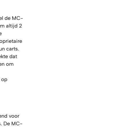
wel de MC-
m altijd 2
e
oprietaire
un carts.
ekte dat
hen om
r op
kend voor
es. De MC-