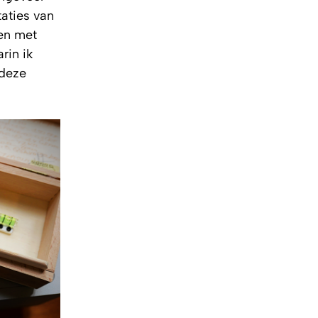
taties van
gen met
rin ik
 deze