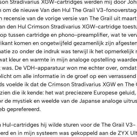
son Stradivarius XGW-cartridges werden mij door Jo
n om de nieuwe Van den Hul The Grail V3-fonoverstag
n recensie van de vorige versie van The Grail uit maar
Van den Hul Crimson Stradivarius XGW-cartridge toestu
 op tussen cartridge en phono-preamplifier, wat te ve
rikant komen en ongetwijfeld gezamenlijk zijn afgest
atie zo onder de indruk was terwijl ik het opmerkelijk 
wat kleur en warmte in mijn analoge opstelling waardee
t
was. De VDH-apparatuur won me echter over, omdat
plicht om alle informatie in de groef op een verrassend
ijds voelde ik dat de Crimson Stradivarius XGW en The 
 zien die ik kende: het wat preciezere Europese geluid,
oor de
mystiek
en weelde van de Japanse analoge uitrust
eb geprefereerd.
Hul-cartridges hij wilde sturen voor de The Grail V3-
veerd en in mijn systeem was gekoppeld aan de ZYX Ul