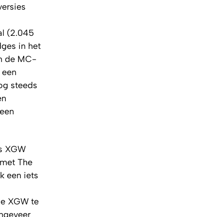
versies
l (2.045
ges in het
en de MC-
 een
og steeds
en
 een
ius XGW
 met The
k een iets
 de XGW te
ongeveer