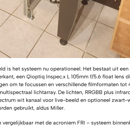
eld is het systeem nu operationeel. Het bestaat uit ee
kant, een Qioptiq Inspec.x L 105mm f/5.6 float lens d
en om te focussen en verschillende filmformaten tot 
ultispectraal lichtarray. De lichten, RRGBB plus infrar
spectrum wit kanaal voor live-beeld en optioneel zwart-w
den gebruikt, aldus Miller.
h vergelijkbaar met de acroniem FRI – systeem binnenk