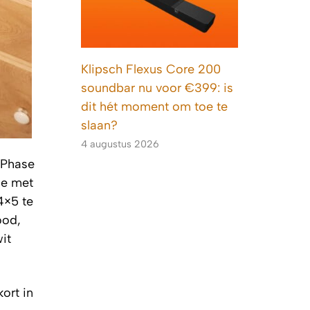
Klipsch Flexus Core 200
soundbar nu voor €399: is
dit hét moment om toe te
slaan?
4 augustus 2026
n Phase
ie met
4×5 te
ood,
it
ort in