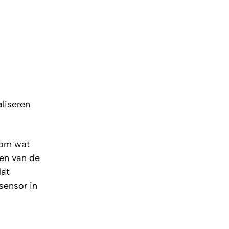
liseren
t om wat
pen van de
dat
 sensor in