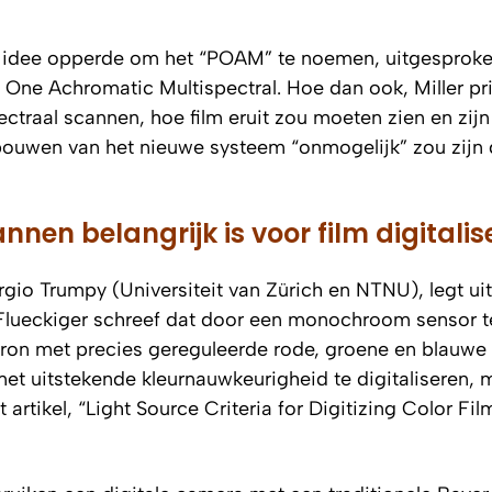
het idee opperde om het “POAM” te noemen, uitgesproke
One Achromatic Multispectral. Hoe dan ook, Miller pri
ectraal scannen, hoe film eruit zou moeten zien en zijn
et bouwen van het nieuwe systeem “onmogelijk” zou zijn
en belangrijk is voor film digitalis
rgio Trumpy (Universiteit van Zürich en NTNU), legt uit
 Flueckiger schreef dat door een monochroom sensor t
bron met precies gereguleerde rode, groene en blauwe
 met uitstekende kleurnauwkeurigheid te digitaliseren, 
rtikel, “Light Source Criteria for Digitizing Color Film