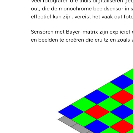
Veel fotografen die thuis digitaliseren ge
out, die de monochrome beeldsensor in st
effectief kan zijn, vereist het vaak dat f
Sensoren met Bayer-matrix zijn expliciet
en beelden te creëren die eruitzien zoals w