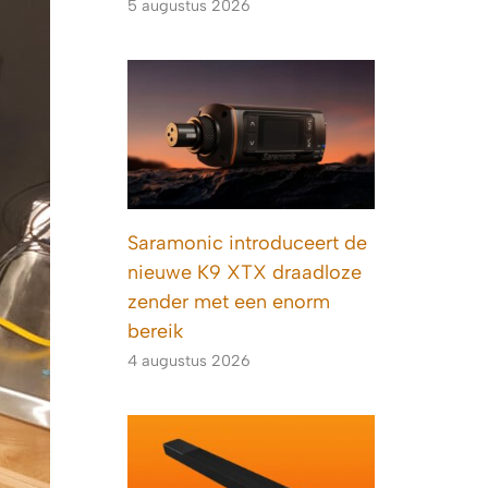
5 augustus 2026
Saramonic introduceert de
nieuwe K9 XTX draadloze
zender met een enorm
bereik
4 augustus 2026