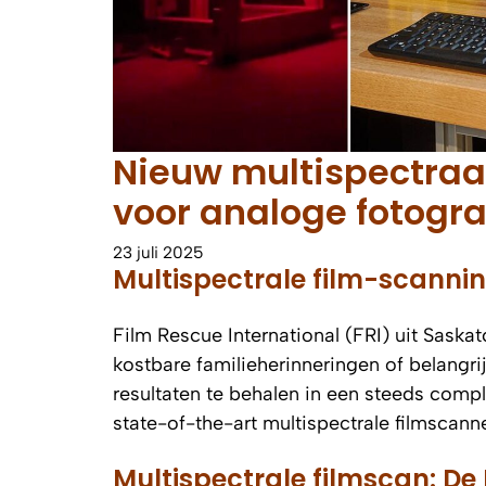
Nieuw multispectraa
voor analoge fotogra
23 juli 2025
Multispectrale film-scanni
Film Rescue International (FRI) uit Saska
kostbare familieherinneringen of belangri
resultaten te behalen in een steeds comp
state-of-the-art multispectrale filmscanne
Multispectrale filmscan: De