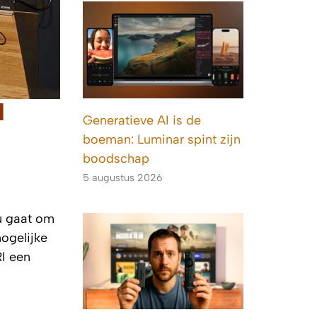
d
Generatieve AI is de
boeman: Luminar spint zijn
boodschap
5 augustus 2026
nu gaat om
mogelijke
RI een