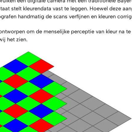
bruiken een digitale camera met een traditionele Bayer-
aat stelt kleurendata vast te leggen. Hoewel deze aa
otografen handmatig de scans verfijnen en kleuren corrig
 ontworpen om de menselijke perceptie van kleur na te
ij het zien.