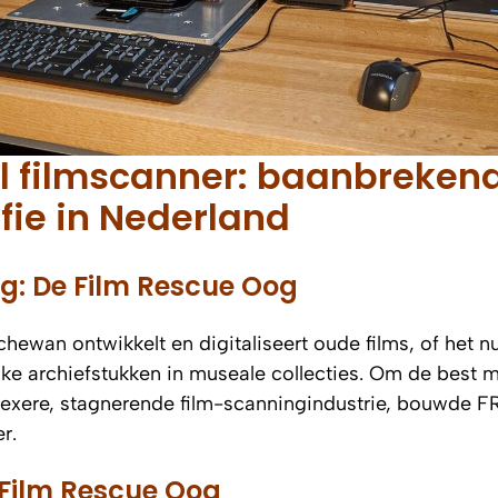
l filmscanner: baanbreken
fie in Nederland
ng: De Film Rescue Oog
tchewan ontwikkelt en digitaliseert oude films, of het 
jke archiefstukken in museale collecties. Om de best 
lexere, stagnerende film-scanningindustrie, bouwde F
r.
 Film Rescue Oog