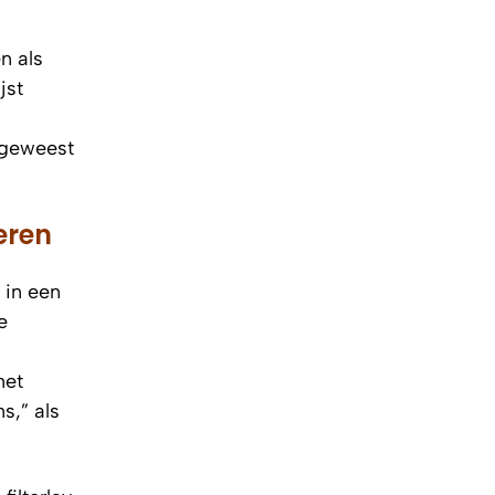
n als
jst
 geweest
eren
 in een
e
met
s,” als