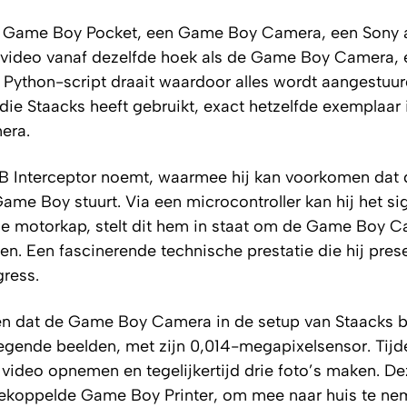
 een Game Boy Pocket, een Game Boy Camera, een Sony
 video vanaf dezelfde hoek als de Game Boy Camera,
 Python-script draait waardoor alles wordt aangestuur
e Staacks heeft gebruikt, exact hetzelfde exemplaar i
mera.
GB Interceptor noemt, waarmee hij kan voorkomen da
e Boy stuurt. Via een microcontroller kan hij het si
de motorkap, stelt dit hem in staat om de Game Boy C
. Een fascinerende technische prestatie die hij pres
ress.
ten dat de Game Boy Camera in de setup van Staacks 
egende beelden, met zijn 0,014-megapixelsensor. Tijd
video opnemen en tegelijkertijd drie foto’s maken. D
gekoppelde Game Boy Printer, om mee naar huis te ne