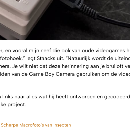
ier, en vooral mijn neef die ook van oude videogames 
tohoek,” legt Staacks uit. “Natuurlijk wordt de uiteind
a. Je wilt niet dat deze herinnering aan je bruiloft ve
beelden van de Game Boy Camera gebruiken om de vide
n links naar alles wat hij heeft ontworpen en gecodeer
ke project.
t Scherpe Macrofoto’s van Insecten