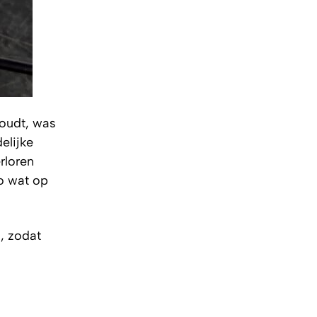
houdt, was
elijke
rloren
o wat op
d, zodat