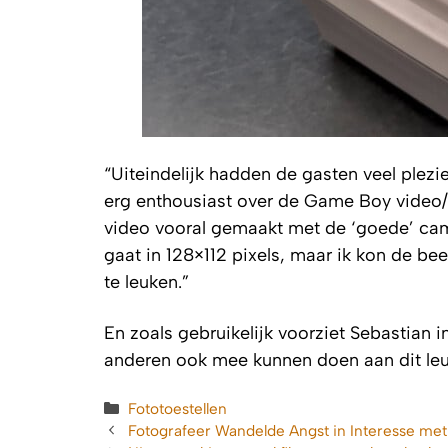
“Uiteindelijk hadden de gasten veel plez
erg enthousiast over de Game Boy video/fo
video vooral gemaakt met de ‘goede’ camer
gaat in 128×112 pixels, maar ik kon de 
te leuken.”
En zoals gebruikelijk voorziet Sebastian i
anderen ook mee kunnen doen aan dit leu
Categorieën
Fototoestellen
Fotografeer Wandelde Angst in Interesse me