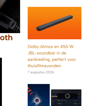
ooth
Dolby Atmos en 450 W:
JBL-soundbar in de
aanbieding, perfect voor
thuisfilmavonden
7 augustus 2026