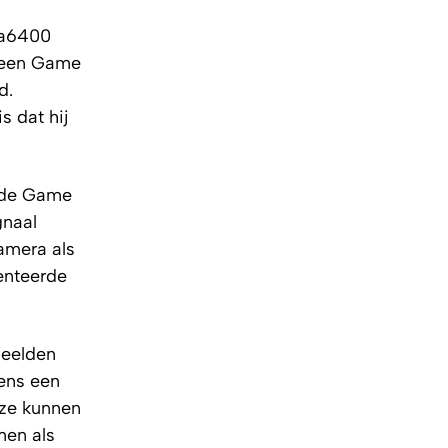
 a6400
 een Game
d.
s dat hij
t de Game
gnaal
amera als
enteerde
beelden
ens een
eze kunnen
men als