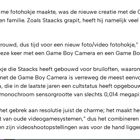
t-time fotohokje maakte, was de nieuwe creatie met d
 familie. Zoals Staacks grapit, heeft hij namelijk veel
rouwd, dus tijd voor een nieuw foto/video fotohokje,” s
“Deze keer met een Game Boy Camera en een Game Boy 
kje die Staacks heeft gebouwd voor bruiloften, waaro
ie met de Game Boy Camera is verreweg de meest eenv
die in de laatste jaren een cultstatus heeft opgebou
monochroom sensorgrootte van slechts 0,014 megapix
et gebrek aan resolutie juist de charme; het maakt he
udt van oude videogamesystemen,” dus het combineren 
 zijn videoshootopstellingen was voor de hand ligge