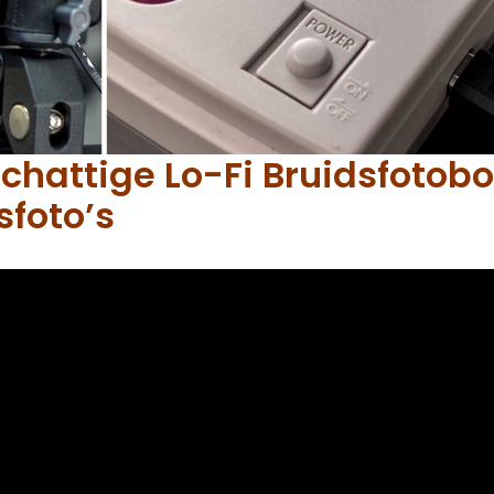
hattige Lo-Fi Bruidsfotob
sfoto’s