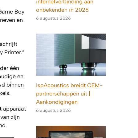
internetverbinding aan
onbekenden in 2026
e Game Boy
6 augustus 2026
 neven en
chrijft
Printer.”
nder één
oudige en
wd binnen
IsoAcoustics breidt OEM-
els.
partnerschappen uit |
Aankondigingen
t apparaat
6 augustus 2026
van zijn
nd.