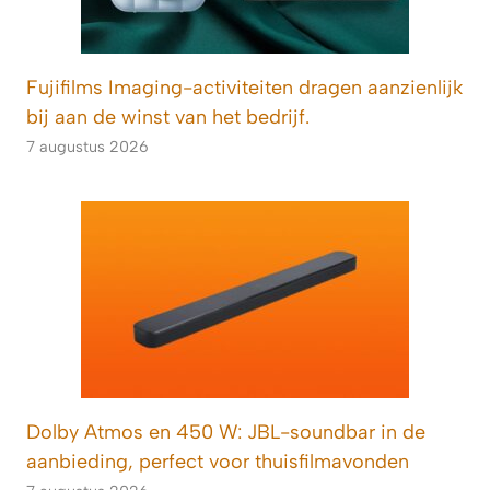
Fujifilms Imaging-activiteiten dragen aanzienlijk
bij aan de winst van het bedrijf.
7 augustus 2026
Dolby Atmos en 450 W: JBL-soundbar in de
aanbieding, perfect voor thuisfilmavonden