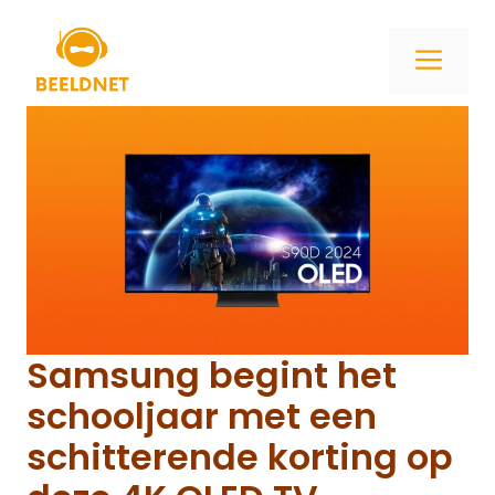
Ga
naar
ME
de
inhoud
Samsung begint het
schooljaar met een
schitterende korting op