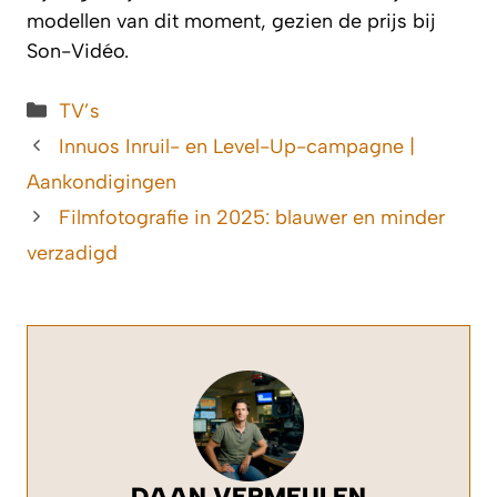
modellen van dit moment, gezien de prijs bij
Son-Vidéo.
Categorieën
TV’s
Innuos Inruil- en Level-Up-campagne |
Aankondigingen
Filmfotografie in 2025: blauwer en minder
verzadigd
DAAN VERMEULEN