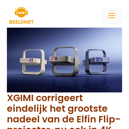
Ga
naar
ME
de
inhoud
XGIMI corrigeert
eindelijk het grootste
nadeel van de Elfin Flip-