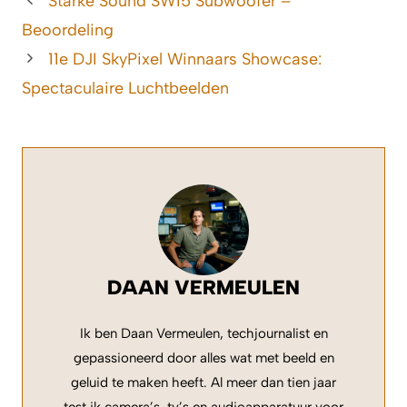
Starke Sound SW15 Subwoofer –
Beoordeling
11e DJI SkyPixel Winnaars Showcase:
Spectaculaire Luchtbeelden
DAAN VERMEULEN
Ik ben Daan Vermeulen, techjournalist en
gepassioneerd door alles wat met beeld en
geluid te maken heeft. Al meer dan tien jaar
test ik camera’s, tv’s en audioapparatuur voor