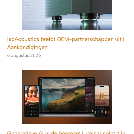
IsoAcoustics breidt OEM-partnerschappen uit |
Aankondigingen
6 augustus 2026
Generatieve AI is de boeman: Luminar spint zijn