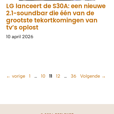
LG lanceert de S30A: een nieuwe
2.1-soundbar die één van de
grootste tekortkomingen van
tv’s oplost
10 april 2026
Pagina
Pagina
Pagina
Pagina
Pagina
←
vorige
1
…
10
11
12
…
36
Volgende
→